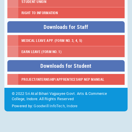
STUDENT UNION
RIGHT TO INFORMATION
Downloads for Staff
MEDICAL LEAVE APP. (FORM NO. 3, 4, 5)
EARN LEAVE (FORM NO. 1)
Downloads for Student
PROJECT/INTERNSHIP/APPRENTICESHIP NEP MANUAL
© 2022 Sri Atal Bihari Vajpayee Govt. Arts & Commerce
College, Indore. All Rights Reserved
Powered by:
Goodwill InfoTech, Indore