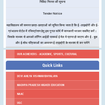
निविदा निरस्त की सूचना
Tender Notice
महाविद्यालय की समस्त छात्र-छात्राओं को सूचित किया जाता है कि ई -लाइब्रेरी और ई-
ग्रंथालय पोर्टल में रजिस्ट्रेशन हेतु इस गूगल फॉर्म मैं जानकारी भरकर सबमिट करें।
जिसके माध्यम से आपको लॉगिन आईडी पासवर्ड ई मेल मे प्राप्त हो जाएगा और ई - बुक
और ई-शोध पत्रिकाओं का अध्ययन ई लाइब्रेरी के माध्यम से कर पायेंगे
OUR ACHIEVERS - ACADEMIC, SPORTS, CULTURAL
यह गूगल फार्म केवल जिन छात्राओं का बी.पी.एल. कार्ड बना हुआ है तथा वे उसका लाभ
ले रही है वे छात्राएॅ ही इस फार्म को भरे अन्य कोई छात्र इस फार्म को न भरें।
Quick Links
सफाई टेंडर सूचना (NIT)
DEVI AHILYA VISHWAVIDHYALAYA
सुरक्षा व्यवस्था टेंडर (NIT)
MADHYA PRADESH HIGHER EDUCATION
NAAC
सुरक्षा व्यवस्था निविदा की शर्तों में परिवर्तन
UGC